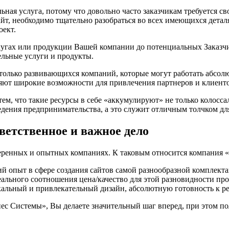
альная услуга, потому что довольно часто заказчикам требуется 
сайт, необходимо тщательно разобраться во всех имеющихся дета
оект.
услугах или продукции Вашей компании до потенциальных Заказ
ельные услуги и продукты.
только развивающихся компаний, которые могут работать абсолю
яют широкие возможности для привлечения партнеров и клиентов
ем, что такие ресурсы в себе «аккумулируют» не только колосс
дения предпринимательства, а это служит отличным толчком для
тветственное и важное дело
веренных и опытных компаниях. К таковым относится компания 
 опыт в сфере создания сайтов самой разнообразной комплекта
еального соотношения цена/качество для этой разновидности пр
икальный и привлекательный дизайн, абсолютную готовность к 
нес Системы», Вы делаете значительный шаг вперед, при этом 