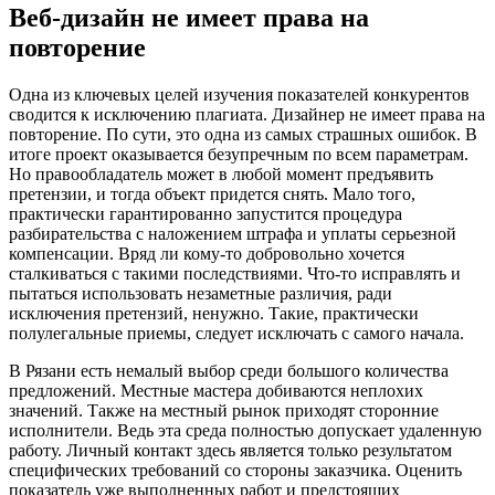
Веб-дизайн не имеет права на
повторение
Одна из ключевых целей изучения показателей конкурентов
сводится к исключению плагиата. Дизайнер не имеет права на
повторение. По сути, это одна из самых страшных ошибок. В
итоге проект оказывается безупречным по всем параметрам.
Но правообладатель может в любой момент предъявить
претензии, и тогда объект придется снять. Мало того,
практически гарантированно запустится процедура
разбирательства с наложением штрафа и уплаты серьезной
компенсации. Вряд ли кому-то добровольно хочется
сталкиваться с такими последствиями. Что-то исправлять и
пытаться использовать незаметные различия, ради
исключения претензий, ненужно. Такие, практически
полулегальные приемы, следует исключать с самого начала.
В Рязани есть немалый выбор среди большого количества
предложений. Местные мастера добиваются неплохих
значений. Также на местный рынок приходят сторонние
исполнители. Ведь эта среда полностью допускает удаленную
работу. Личный контакт здесь является только результатом
специфических требований со стороны заказчика. Оценить
показатель уже выполненных работ и предстоящих