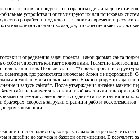
полностью готовый продукт: от разработки дизайна до техничес
обильные устройства и оптимизируют их для поисковых систем. 
ущество разработки под ключ — экономия времени и ресурсов. З
оты выполняются одной командой, что обеспечивает согласован
готовки и определения задач проекта. Такой формат сайта подх
ть о себе и упростить контакт с клиентами. Грамотно выстроенн
е новых клиентов. Первый этап — **проектирование структуры и
еть навигация, где разместятся ключевые блоки с информацией. 
льным и удобным для пользователей. Важно продумать адаптивно
ение и запуск сайта**. После утверждения дизайна макеты пере
атем сайт наполняется текстами, изображениями, информацией 
ковыми системами. Завершается создание сайта-визитки под клю
и браузерах, скорость загрузки страниц и работа всех элементо
доверия к компании.
компаний и специалистов, которым важно быстро получить готов
уры и дизайна до запуска и базовой оптимизации. В результате 