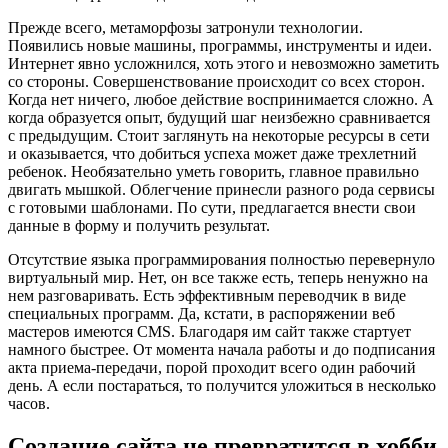
Прежде всего, метаморфозы затронули технологии.
Появились новые машины, программы, инструменты и идеи.
Интернет явно усложнился, хоть этого и невозможно заметить
со стороны. Совершенствование происходит со всех сторон.
Когда нет ничего, любое действие воспринимается сложно. А
когда образуется опыт, будущий шаг неизбежно сравнивается
с предыдущим. Стоит заглянуть на некоторые ресурсы в сети
и оказывается, что добиться успеха может даже трехлетний
ребенок. Необязательно уметь говорить, главное правильно
двигать мышкой. Облегчение принесли разного рода сервисы
с готовыми шаблонами. По сути, предлагается внести свои
данные в форму и получить результат.
Отсутствие языка программирования полностью перевернуло
виртуальный мир. Нет, он все также есть, теперь ненужно на
нем разговаривать. Есть эффективным переводчик в виде
специальных программ. Да, кстати, в распоряжении веб
мастеров имеются CMS. Благодаря им сайт также стартует
намного быстрее. От момента начала работы и до подписания
акта приема-передачи, порой проходит всего один рабочий
день. А если постараться, то получится уложиться в несколько
часов.
Создание сайта не превратится в хобби