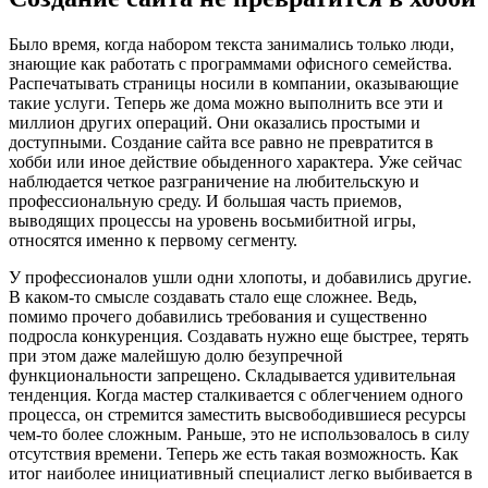
Было время, когда набором текста занимались только люди,
знающие как работать с программами офисного семейства.
Распечатывать страницы носили в компании, оказывающие
такие услуги. Теперь же дома можно выполнить все эти и
миллион других операций. Они оказались простыми и
доступными. Создание сайта все равно не превратится в
хобби или иное действие обыденного характера. Уже сейчас
наблюдается четкое разграничение на любительскую и
профессиональную среду. И большая часть приемов,
выводящих процессы на уровень восьмибитной игры,
относятся именно к первому сегменту.
У профессионалов ушли одни хлопоты, и добавились другие.
В каком-то смысле создавать стало еще сложнее. Ведь,
помимо прочего добавились требования и существенно
подросла конкуренция. Создавать нужно еще быстрее, терять
при этом даже малейшую долю безупречной
функциональности запрещено. Складывается удивительная
тенденция. Когда мастер сталкивается с облегчением одного
процесса, он стремится заместить высвободившиеся ресурсы
чем-то более сложным. Раньше, это не использовалось в силу
отсутствия времени. Теперь же есть такая возможность. Как
итог наиболее инициативный специалист легко выбивается в