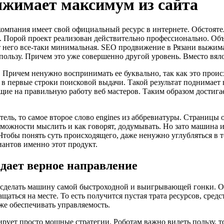
ыжимает максимум из сайта
омпания имеет свой официальный ресурс в интернете. Обстоятел
й. Порой проект реализован действительно профессионально. Об
от него все-таки минимальная. SEO продвижение в Рязани выжим
пользу. Причем это уже совершенно другой уровень. Вместо вяло
 Причем ненужно воспринимать ее буквально, так как это проис
 первые строки поисковой выдачи. Такой результат поднимает п
ие на правильную работу веб мастеров. Таким образом достигае
тель, то самое второе слово engines из аббревиатуры. Страницы
зможности мыслить и как говорят, додумывать. Но зато машина 
. Чтобы понять суть происходящего, даже ненужно углубляться в 
антов именно этот продукт.
дает верное направление
т сделать машину самой быстроходной и выигрывающей гонки. О
аться на месте. То есть получится пустая трата ресурсов, сред
кже обеспечивать управляемость.
рует просто мощные стратегии. Роботам важно видеть пользу, т