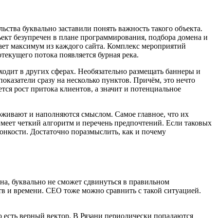
ьства буквально заставили понять важность такого объекта.
ъект безупречен в плане программирования, подбора домена и
ает максимум из каждого сайта. Комплекс мероприятий
текущего потока появляется бурная река.
ходит в других сферах. Необязательно размещать баннеры и
оказатели сразу на несколько пунктов. Причём, это нечто
тся рост притока клиентов, а значит и потенциальное
 оживают и наполняются смыслом. Самое главное, что их
имеет четкий алгоритм и перечень предпочтений. Если таковых
тонкости. Достаточно поразмыслить, как и почему
на, буквально не сможет сдвинуться в правильном
ств и времени. СЕО тоже можно сравнить с такой ситуацией.
о есть верный вектор. В Рязани периодически попадаются