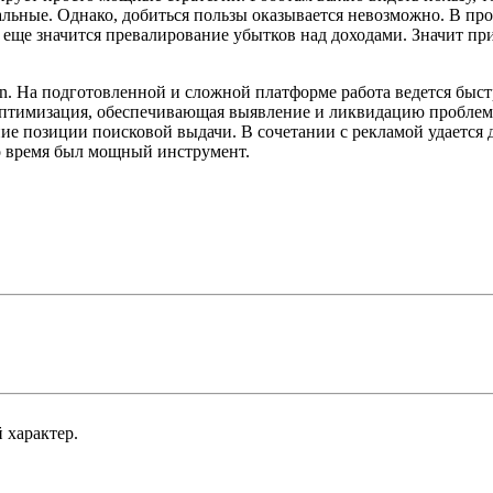
альные. Однако, добиться пользы оказывается невозможно. В про
е еще значится превалирование убытков над доходами. Значит пр
ion. На подготовленной и сложной платформе работа ведется быст
оптимизация, обеспечивающая выявление и ликвидацию проблем
ие позиции поисковой выдачи. В сочетании с рекламой удается д
это время был мощный инструмент.
 характер.