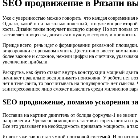
SEO продвижение в Рязани в
Уже с уверенностью можно говорить, что каждая современная к
Однако, какой он и насколько полезный, это уже вопрос второ
хоста. Дизайн также получает высшую оценку. Но вот польза 
заставляет процессы двигаться в нужную сторону и приносить 
Прежде всего, речь идет о формировании рекламной площадки.
видеоролики с призывом купить. Достаточно ввести компанию в
более важное и сложное, нежели цифры на счетчике, указывающ
увеличение прибыли.
Раскрутка, как будто ставит внутрь конструкции мощный двига
начинает правильно воспринимать поисковик. У робота нет во
нет в теле сайта, то рассчитывать на популярность нет смысла
заинтересованное лицо сможет выделить среди миллионов вари
SEO продвижение, помимо ускорения за
Поставив на картинг двигатель от болида формулы-1 не значи
направлении. Чрезмерная мощность заставит гореть шины и вращ
Все это указывает на необходимость придавать мощность, а та
Яндекс уже давно стал умной поисковой системой. И он игнори