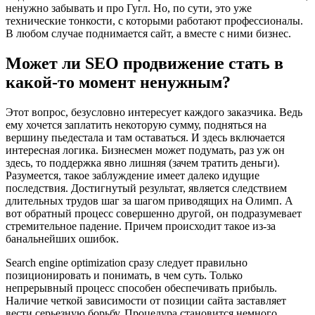
ненужно забывать и про Гугл. Но, по сути, это уже
технические тонкости, с которыми работают профессионалы.
В любом случае поднимается сайт, а вместе с ними бизнес.
Может ли SEO продвижение стать в
какой-то момент ненужным?
Этот вопрос, безусловно интересует каждого заказчика. Ведь
ему хочется заплатить некоторую сумму, подняться на
вершину пьедестала и там оставаться. И здесь включается
интересная логика. Бизнесмен может подумать, раз уж он
здесь, то поддержка явно лишняя (зачем тратить деньги).
Разумеется, такое заблуждение имеет далеко идущие
последствия. Достигнутый результат, является следствием
длительных трудов шаг за шагом приводящих на Олимп. А
вот обратный процесс совершенно другой, он подразумевает
стремительное падение. Причем происходит такое из-за
банальнейших ошибок.
Search engine optimization сразу следует правильно
позиционировать и понимать, в чем суть. Только
непрерывный процесс способен обеспечивать прибыль.
Наличие четкой зависимости от позиции сайта заставляет
вести серьезную борьбу. Процедура становится немного