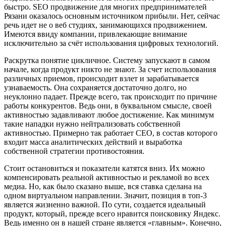
быстро. SEO продвижение для многих предпринимателей
Рязани оказалось основным источником прибыли. Нет, сейчас
речь идет не о веб студиях, занимающихся продвижением.
Имеются ввиду компании, привлекающие внимание
исключительно за счёт использования цифровых технологий.
Раскрутка понятие цикличное. Систему запускают в самом
начале, когда продукт никто не знают. За счет использования
различных приемов, происходит взлет и зарабатывается
узнаваемость. Она сохраняется достаточно долго, но
неуклонно падает. Прежде всего, так происходит по причине
работы конкурентов. Ведь они, в буквальном смысле, своей
активностью задавливают любое достижение. Как минимум
такие нападки нужно нейтрализовать собственной
активностью. Примерно так работает СЕО, в состав которого
входит масса аналитических действий и выработка
собственной стратегии противостояния.
Стоит остановиться и показатели катятся вниз. Их можно
компенсировать реальной активностью и рекламой во всех
медиа. Но, как было сказано выше, вся ставка сделана на
одном виртуальном направлении. Значит, позиция в топ-3
является жизненно важной. По сути, создается идеальный
продукт, который, прежде всего нравится поисковику Яндекс.
Ведь именно он в нашей стране является «главным». Конечно,