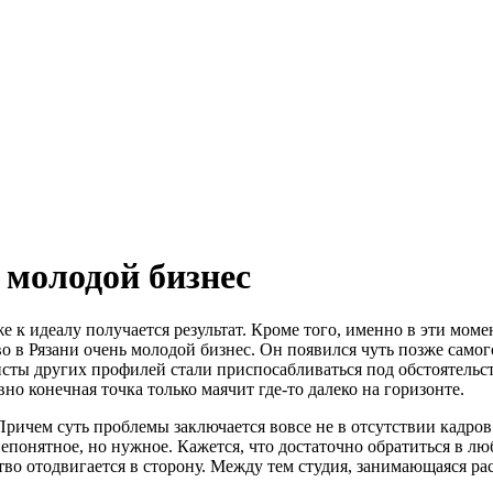
 молодой бизнес
иже к идеалу получается результат. Кроме того, именно в эти 
о в Рязани очень молодой бизнес. Он появился чуть позже самог
сты других профилей стали приспосабливаться под обстоятельств
но конечная точка только маячит где-то далеко на горизонте.
 Причем суть проблемы заключается вовсе не в отсутствии кадро
епонятное, но нужное. Кажется, что достаточно обратиться в лю
чество отодвигается в сторону. Между тем студия, занимающаяся 