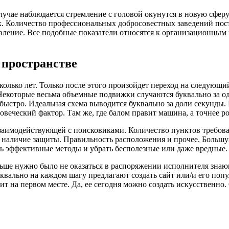
случае наблюдается стремление с головой окунутся в новую сфер
. Количество профессиональных добросовестных заведений пост
ение. Все подобные показатели относятся к организационным во
 пространстве
олько лет. Только после этого произойдет переход на следующи
 Некоторые весьма объемные подвижки случаются буквально за о
ыстро. Идеальная схема выводится буквально за доли секунды. 
овеческий фактор. Там же, где балом правит машина, а точнее р
аимодействующей с поисковиками. Количество пунктов требовани
, наличие защиты. Правильность расположения и прочее. Больш
ь эффективные методы и убрать бесполезные или даже вредные.
аньше нужно было не оказаться в распоряжении исполнителя зна
вально на каждом шагу предлагают создать сайт или/и его попу
ит на первом месте. Да, ее сегодня можно создать искусственно