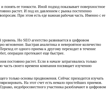
у и понять ее тонкости. Иной подход показывает поверхностное
оянно растет. И под их давлением с рынка постепенно
просам. При этом есть еде важная рабочая часть. Именно с ее
й уровень. Но SEO агентство развивается в цифровом
дно мгновение. Быстрая аналитика и невероятное количество
Переход от одного приема к другому переходит в течение
обот, операции протекают еще быстрее.
я постоянно растет. Если в начале затрагивались только
ую часть своего времени компания посвящает изучению
ющего только основы продвижения. Сейчас приходится изучать
ляризировать. На этот счет есть немало простейших приемов.
. Однако, недобросовестного участника разоблачают в цифровом