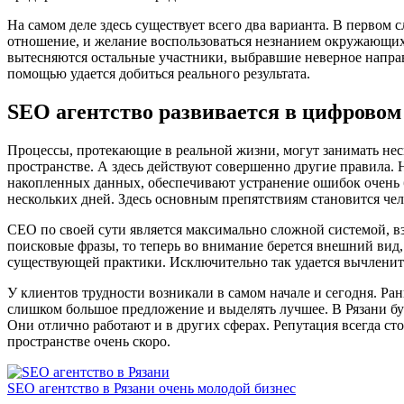
На самом деле здесь существует всего два варианта. В первом 
отношение, и желание воспользоваться незнанием окружающих
вытесняются остальные участники, выбравшие неверное направл
помощью удается добиться реального результата.
SEO агентство развивается в цифровом
Процессы, протекающие в реальной жизни, могут занимать неск
пространстве. А здесь действуют совершенно другие правила.
накопленных данных, обеспечивают устранение ошибок очень б
нескольких дней. Здесь основным препятствиям становится чел
СЕО по своей сути является максимально сложной системой, вз
поисковые фразы, то теперь во внимание берется внешний вид
существующей практики. Исключительно так удается вычленит
У клиентов трудности возникали в самом начале и сегодня. Р
слишком большое предложение и выделять лучшее. В Рязани бук
Они отлично работают и в других сферах. Репутация всегда сто
пространстве очень скоро.
SEO агентство в Рязани очень молодой бизнес