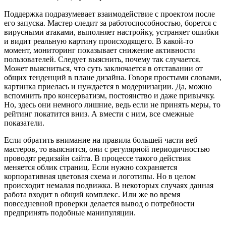
Поддержка подразумевает взаимодействие с проектом после
его запуска. Мастер следит за работоспособностью, борется с
вирусными атаками, выполняет настройку, устраняет ошибки
и видит реальную картину происходящего. В какой-то
момент, мониторинг показывает снижение активности
пользователей. Следует выяснить, почему так случается.
Может выясниться, что суть заключается в отставании от
общих тенденций в плане дизайна. Говоря простыми словами,
картинка приелась и нуждается в модернизации. Да, можно
вспомнить про консерватизм, постоянство и даже привычку.
Но, здесь они немного лишние, ведь если не принять меры, то
рейтинг покатится вниз. А вмести с ним, все смежные
показатели.
Если обратить внимание на правила большей части веб
мастеров, то выяснится, они с регулярной периодичностью
проводят редизайн сайта. В процессе такого действия
меняется облик страниц. Если нужно сохраняется
корпоративная цветовая схема и логотипы. Но в целом
происходит немалая подвижка. В некоторых случаях данная
работа входит в общий комплекс. Или же во время
повседневной проверки делается вывод о потребности
предпринять подобные манипуляции.